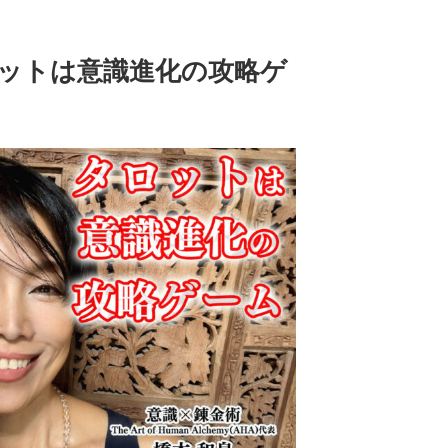
は
上
下
ロットは意識進化の攻略ゲ
矢
印
キ
ー
を
使
っ
て
く
だ
さ
い。