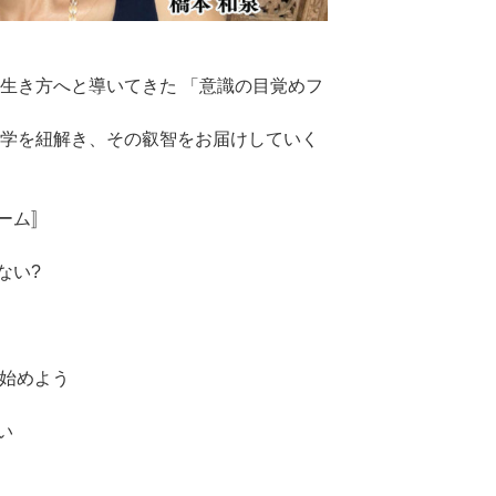
の生き方へと導いてきた 「意識の目覚めフ
哲学を紐解き、その叡智をお届けしていく
ーム〛
ない?
ら始めよう
い