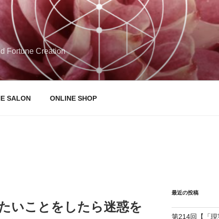
d Fortune Creation
NE SALON
ONLINE SHOP
最近の投稿
りたいことをしたら迷惑を
第214回【「