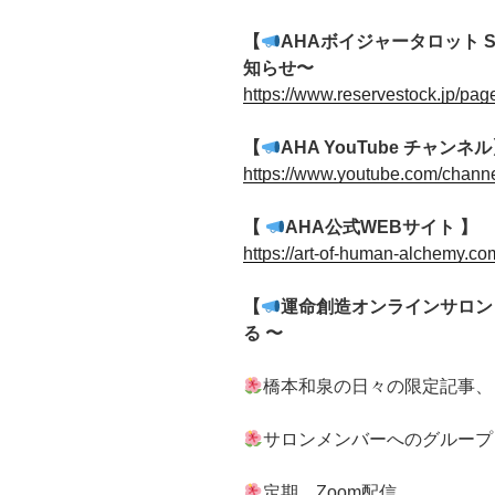
【
AHAボイジャータロット 
知らせ〜
https://www.reservestock.jp/pa
【
AHA YouTube チャンネ
https://www.youtube.com/chan
【
AHA公式WEBサイト 】
https://art-of-human-alchemy.co
【
運命創造オンラインサロン
る 〜
橋本和泉の日々の限定記事、
サロンメンバーへのグループ
定期 Zoom配信