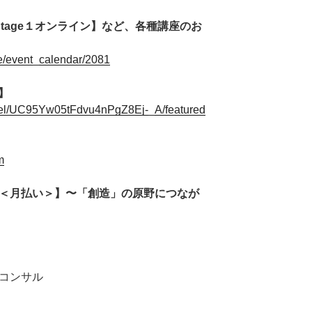
Stage１オンライン】など、各種講座のお
ge/event_calendar/2081
ル】
nel/UC95Yw05tFdvu4nPgZ8Ej-_A/featured
m
＜月払い＞】〜「創造」の原野につなが
コンサル