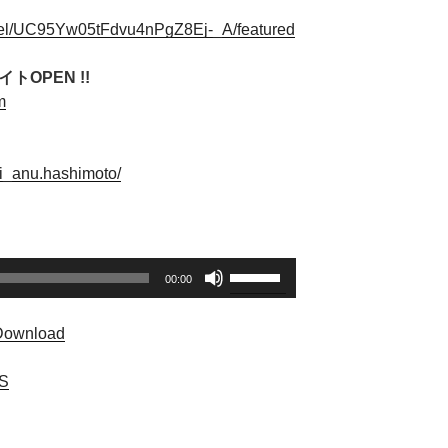
nel/UC95Yw05tFdvu4nPgZ8Ej-_A/featured
トOPEN !!
m
i_anu.hashimoto/
ボ
00:00
リ
ュ
Download
ー
ム
S
調
節
に