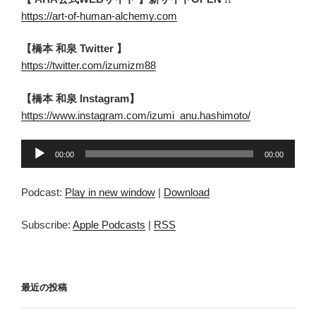
https://art-of-human-alchemy.com
【橋本 和泉 Twitter 】
https://twitter.com/izumizm88
【橋本 和泉 Instagram】
https://www.instagram.com/izumi_anu.hashimoto/
音
00:00
00:00
声
プ
Podcast:
Play in new window
|
Download
レ
ー
Subscribe:
Apple Podcasts
|
RSS
ヤ
ー
最近の投稿