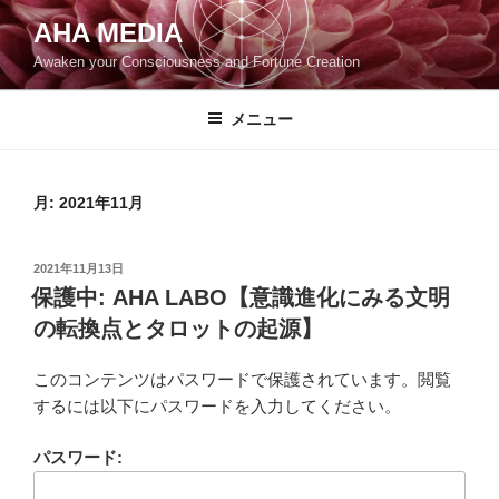
コ
AHA MEDIA
ン
Awaken your Consciousness and Fortune Creation
テ
ン
ツ
メニュー
へ
ス
キ
月:
2021年11月
ッ
プ
投
2021年11月13日
稿
保護中: AHA LABO【意識進化にみる文明
日:
の転換点とタロットの起源】
このコンテンツはパスワードで保護されています。閲覧
するには以下にパスワードを入力してください。
パスワード: