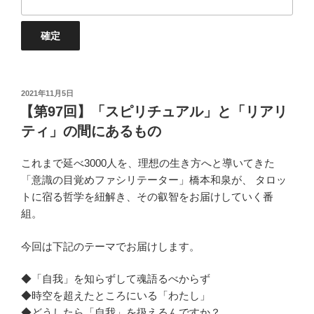
投
2021年11月5日
稿
【第97回】「スピリチュアル」と「リアリ
日:
ティ」の間にあるもの
これまで延べ3000人を、理想の生き方へと導いてきた
「意識の目覚めファシリテーター」橋本和泉が、 タロッ
トに宿る哲学を紐解き、その叡智をお届けしていく番
組。
今回は下記のテーマでお届けします。
◆「自我」を知らずして魂語るべからず
◆時空を超えたところにいる「わたし」
◆どうしたら「自我」を扱えるんですか？