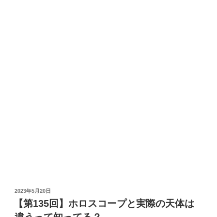
投
2023年5月20日
稿
【第135回】ホロスコープと実際の天体は
日: