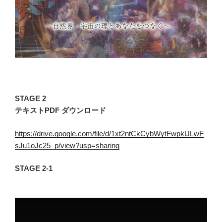
STAGE 2
テキストPDF ダウンロード
https://drive.google.com/file/d/1xt2ntCkCybWytFwpkULwF
sJu1oJc25_p/view?usp=sharing
STAGE 2-1