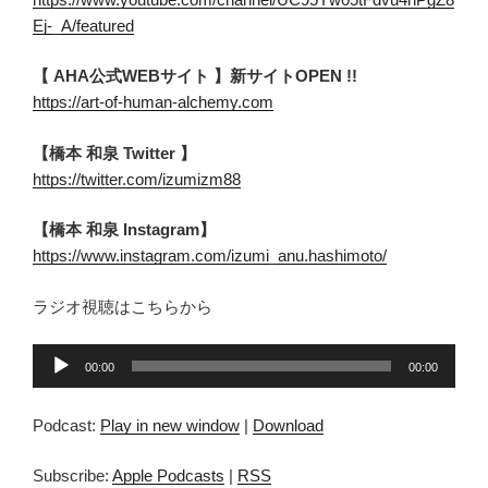
Ej-_A/featured
【 AHA公式WEBサイト 】新サイトOPEN !!
https://art-of-human-alchemy.com
【橋本 和泉 Twitter 】
https://twitter.com/izumizm88
【橋本 和泉 Instagram】
https://www.instagram.com/izumi_anu.hashimoto/
ラジオ視聴はこちらから
音
00:00
00:00
声
プ
Podcast:
Play in new window
|
Download
レ
ー
Subscribe:
Apple Podcasts
|
RSS
ヤ