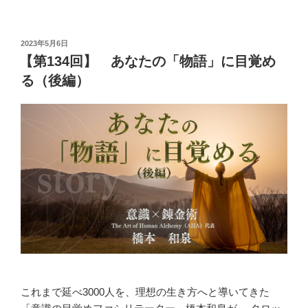
ー
投
2023年5月6日
稿
【第134回】 あなたの「物語」に目覚め
日:
る（後編）
これまで延べ3000人を、理想の生き方へと導いてきた