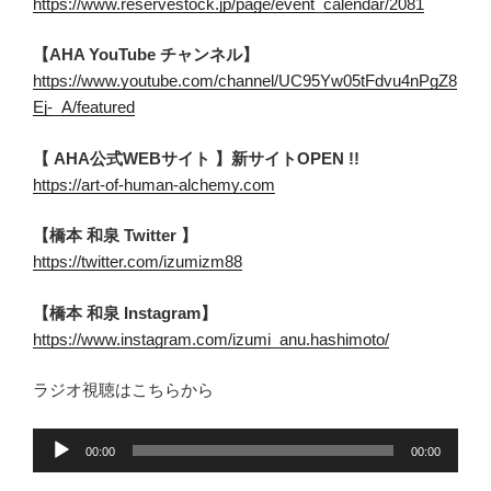
https://www.reservestock.jp/page/event_calendar/2081
【AHA YouTube チャンネル】
https://www.youtube.com/channel/UC95Yw05tFdvu4nPgZ8
Ej-_A/featured
【 AHA公式WEBサイト 】新サイトOPEN !!
https://art-of-human-alchemy.com
【橋本 和泉 Twitter 】
https://twitter.com/izumizm88
【橋本 和泉 Instagram】
https://www.instagram.com/izumi_anu.hashimoto/
ラジオ視聴はこちらから
音
00:00
00:00
声