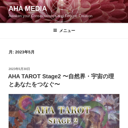
コ
AHA MEDIA
ン
Awaken your Consciousness and Fortune Creation
テ
ン
ツ
メニュー
へ
ス
キ
月:
2023年5月
ッ
プ
投
2023年5月30日
稿
AHA TAROT Stage2
〜自然界・宇宙の理
日:
とあなたをつなぐ〜