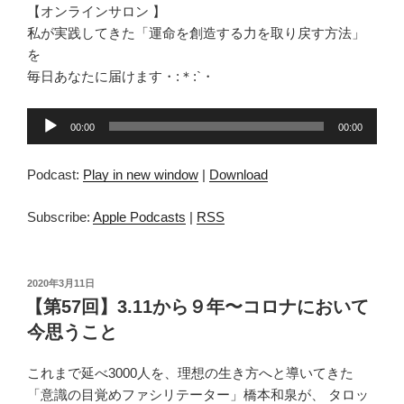
【オンラインサロン 】
私が実践してきた「運命を創造する力を取り戻す方法」
を
毎日あなたに届けます・:＊:`・
音
00:00
00:00
声
プ
Podcast:
Play in new window
|
Download
レ
ー
Subscribe:
Apple Podcasts
|
RSS
ヤ
ー
投
2020年3月11日
稿
【第57回】3.11から９年〜コロナにおいて
日:
今思うこと
これまで延べ3000人を、理想の生き方へと導いてきた
「意識の目覚めファシリテーター」橋本和泉が、 タロッ