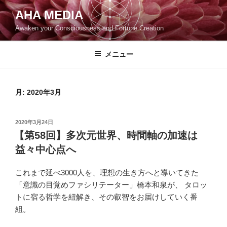
コ
AHA MEDIA
ン
Awaken your Consciousness and Fortune Creation
テ
ン
ツ
メニュー
へ
ス
キ
月:
2020年3月
ッ
プ
投
2020年3月24日
稿
【第58回】多次元世界、時間軸の加速は
日:
益々中心点へ
これまで延べ3000人を、理想の生き方へと導いてきた
「意識の目覚めファシリテーター」橋本和泉が、 タロッ
トに宿る哲学を紐解き、その叡智をお届けしていく番
組。