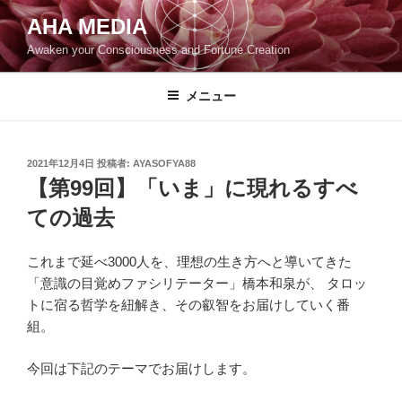
コ
AHA MEDIA
ン
Awaken your Consciousness and Fortune Creation
テ
ン
ツ
メニュー
へ
ス
キ
投
2021年12月4日
投稿者:
AYASOFYA88
稿
ッ
【第99回】「いま」に現れるすべ
日:
プ
ての過去
これまで延べ3000人を、理想の生き方へと導いてきた
「意識の目覚めファシリテーター」橋本和泉が、 タロッ
トに宿る哲学を紐解き、その叡智をお届けしていく番
組。
今回は下記のテーマでお届けします。