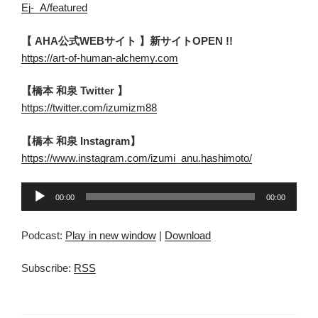
Ej-_A/featured
【 AHA公式WEBサイト 】新サイトOPEN !!
https://art-of-human-alchemy.com
【橋本 和泉 Twitter 】
https://twitter.com/izumizm88
【橋本 和泉 Instagram】
https://www.instagram.com/izumi_anu.hashimoto/
音
00:00
00:00
声
プ
Podcast:
Play in new window
|
Download
レ
ー
Subscribe:
RSS
ヤ
ー