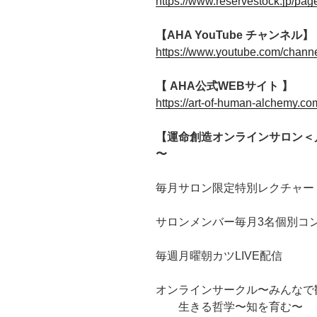
https://www.reservestock.jp/pa
【AHA YouTube チャンネル】
https://www.youtube.com/chan
【 AHA公式WEBサイト 】
https://art-of-human-alchemy.co
【運命創造オンラインサロン＜
〜
毎月サロン限定特別レクチャー
サロンメンバー毎月3名個別コ
毎週月曜朝カツLIVE配信
オンラインサークル〜みんなで
生きる哲学〜知を育む〜