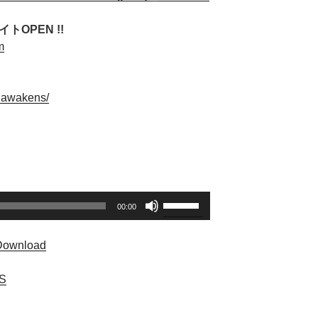
トOPEN !!
m
_awakens/
ボ
00:00
リ
ュ
Download
ー
ム
S
調
節