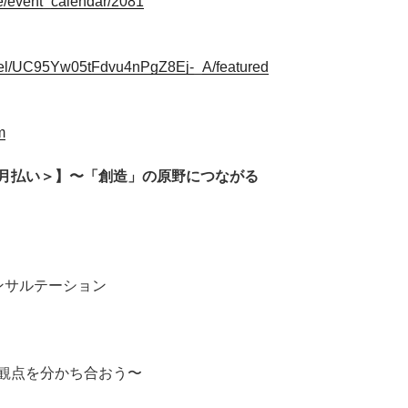
ge/event_calendar/2081
nel/UC95Yw05tFdvu4nPgZ8Ej-_A/featured
m
月払い＞】〜「創造」の原野につながる
ンサルテーション
観点を分かち合おう〜