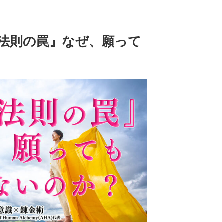
に
は
上
下
功法則の罠』なぜ、願って
矢
印
キ
ー
を
使
っ
て
く
だ
さ
い。