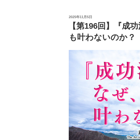
投
2025年11月5日
稿
【第196回】『成
日:
も叶わないのか？