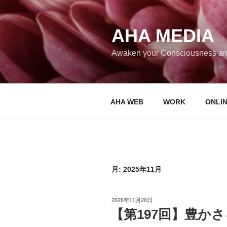
コ
ン
テ
AHA MEDIA
ン
Awaken your Consciousness an
ツ
へ
ス
キ
AHA WEB
WORK
ONLI
ッ
プ
月:
2025年11月
投
2025年11月20日
稿
【第197回】豊か
日: