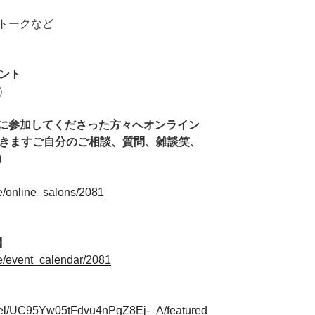
トークなど
ント
）
に参加してくださった方々へオンライン
だきますご自分のご相談、質問、雑談笑、
)
ge/online_salons/2081
】
ge/event_calendar/2081
nel/UC95Yw05tFdvu4nPgZ8Ej-_A/featured