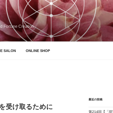
d Fortune Creation
NE SALON
ONLINE SHOP
最近の投稿
さを受け取るために
第214回【「