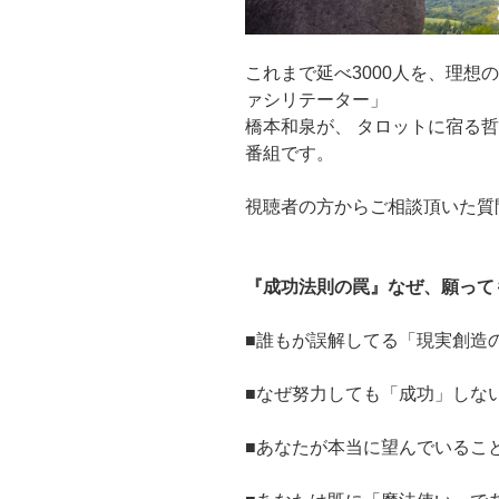
これまで延べ3000人を、理想
ァシリテーター」
橋本和泉が、 タロットに宿る
番組です。
視聴者の方からご相談頂いた質
『成功法則の罠』なぜ、願って
■誰もが誤解してる「現実創造
■なぜ努力しても「成功」しな
■あなたが本当に望んでいるこ