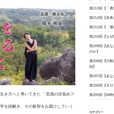
第213回【「
第212回【未
第211回【「
第210回【な
第209回【あ
のか】
第208回【行
由】
第207回【あ
第206回【タ
の生き方へと導いてきた 「意識の目覚めフ
第205回【A
哲学を紐解き、その叡智をお届けしていく
カテゴリー