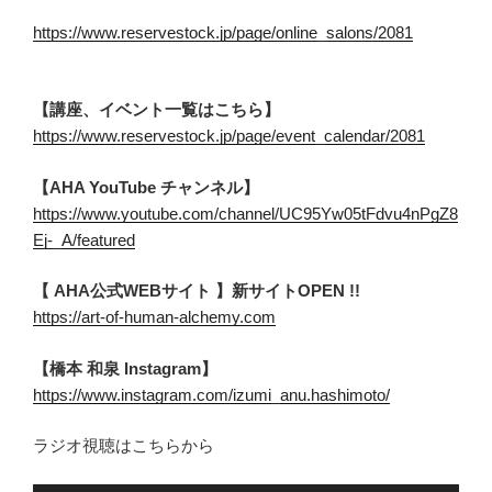
https://www.reservestock.jp/page/online_salons/2081
【講座、イベント一覧はこちら】
https://www.reservestock.jp/page/event_calendar/2081
【AHA YouTube チャンネル】
https://www.youtube.com/channel/UC95Yw05tFdvu4nPgZ8
Ej-_A/featured
【 AHA公式WEBサイト 】新サイトOPEN !!
https://art-of-human-alchemy.com
【橋本 和泉 Instagram】
https://www.instagram.com/izumi_anu.hashimoto/
ラジオ視聴はこちらから