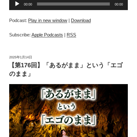
音
00:00
00:00
声
プ
Podcast:
Play in new window
|
Download
レ
ー
Subscribe:
Apple Podcasts
|
RSS
ヤ
ー
投
2025年1月14日
稿
【第176回】「あるがまま」という「エゴ
日:
のまま」