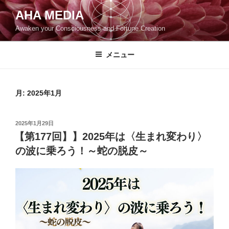
コ
AHA MEDIA
ン
Awaken your Consciousness and Fortune Creation
テ
ン
ツ
メニュー
へ
ス
キ
月:
2025年1月
ッ
プ
投
2025年1月29日
稿
【第177回】】2025年は〈生まれ変わり〉
日:
の波に乗ろう！～蛇の脱皮～