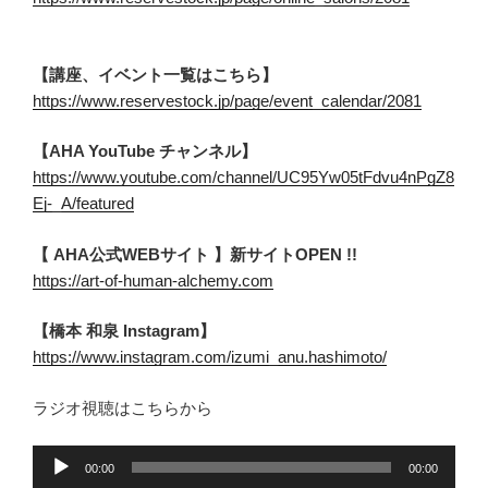
【講座、イベント一覧はこちら】
https://www.reservestock.jp/page/event_calendar/2081
【AHA YouTube チャンネル】
https://www.youtube.com/channel/UC95Yw05tFdvu4nPgZ8
Ej-_A/featured
【 AHA公式WEBサイト 】新サイトOPEN !!
https://art-of-human-alchemy.com
【橋本 和泉 Instagram】
https://www.instagram.com/izumi_anu.hashimoto/
ラジオ視聴はこちらから
音
00:00
00:00
声