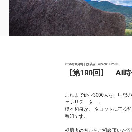
投
2025年8月9日
投稿者:
AYASOFYA88
稿
【第190回】 A
日:
これまで延べ3000人を、理想
ァシリテーター」
橋本和泉が、 タロットに宿る
番組です。
視聴者の方からご相談頂いた質