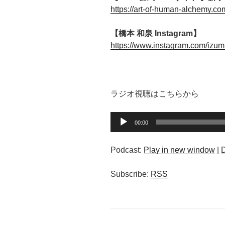
https://art-of-human-alchemy.co
【橋本 和泉 Instagram】
https://www.instagram.com/izum
ラジオ視聴はこちらから
音
00:00
声
プ
Podcast:
Play in new window
|
レ
ー
Subscribe:
RSS
ヤ
ー