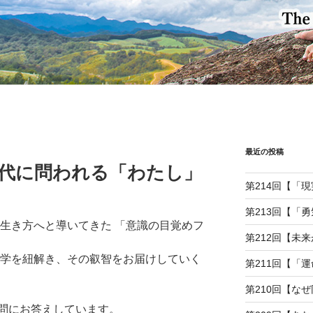
最近の投稿
I時代に問われる「わたし」
第214回【「
第213回【「
の生き方へと導いてきた 「意識の目覚めフ
第212回【未
哲学を紐解き、その叡智をお届けしていく
第211回【「
第210回【な
問にお答えしています。