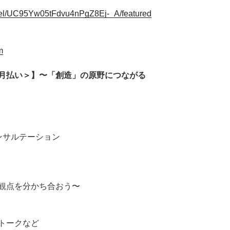
nel/UC95Yw05tFdvu4nPgZ8Ej-_A/featured
m
月払い＞】〜「創造」の原野につながる
ンサルテーション
観点を分かち合おう〜
トークなど