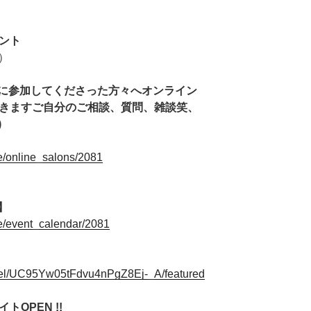
ント
）
に参加してくださった方々へオンライン
だきますご自分のご相談、質問、雑談笑、
)
ge/online_salons/2081
】
ge/event_calendar/2081
nel/UC95Yw05tFdvu4nPgZ8Ej-_A/featured
トOPEN !!