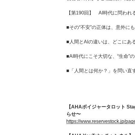
【第190回】 AI時代に問わ
■その“不安”の正体は、意外に
■人間とAIの違いは、どこにあ
■AI時代にこそ大切な、“生命”
■「人間とは何か？」を問い直
【AHAボイジャータロット S
らせ〜
https://www.reservestock.jp/pa