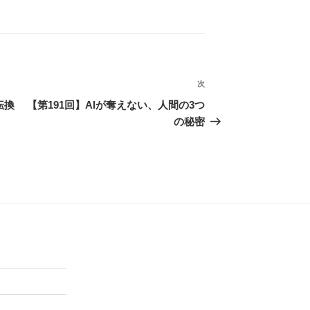
上
下
矢
印
キ
ー
次
次
を
の
転換
【第191回】AIが奪えない、人間の3つ
使
投
の秘密
っ
稿
て
く
だ
さ
い。