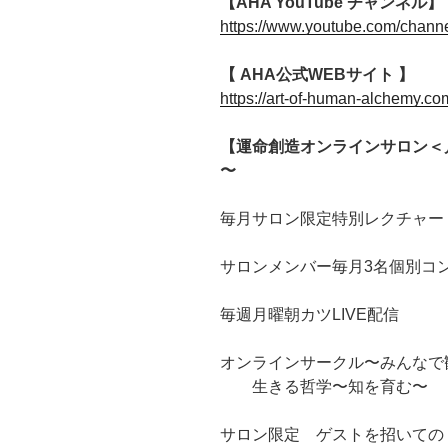
【AHA YouTube チャンネル】
https://www.youtube.com/chan
【 AHA公式WEBサイト 】
https://art-of-human-alchemy.co
【運命創造オンラインサロン＜
〜
毎月サロン限定特別レクチャー
サロンメンバー毎月3名個別コ
毎週月曜朝カツLIVE配信
オンラインサークル〜みんなで
生きる哲学〜知を育む〜
サロン限定 ゲストを招いての