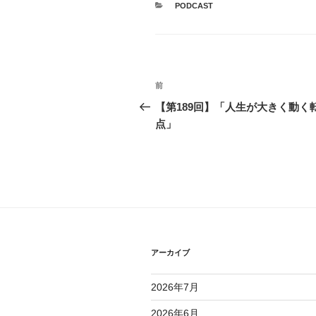
カ
PODCAST
テ
ゴ
リ
ー
投
前
前
稿
の
【第189回】「人生が大きく動く
投
点」
ナ
稿
ビ
ゲ
ー
シ
ョ
アーカイブ
ン
2026年7月
2026年6月