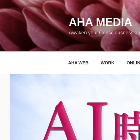
コ
ン
テ
AHA MEDIA
ン
Awaken your Consciousness an
ツ
へ
ス
キ
AHA WEB
WORK
ONLI
ッ
プ