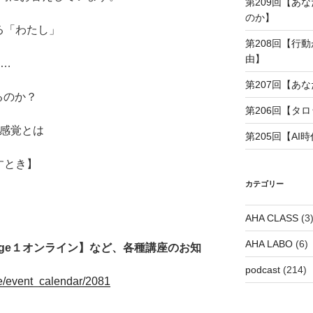
第209回【あ
のか】
れる「わたし」
第208回【行
由】
も…
第207回【あ
るのか？
第206回【タ
の感覚とは
第205回【A
すとき】
カテゴリー
AHA CLASS
(3
AHA LABO
(6)
tage１オンライン】など、各種講座のお知
podcast
(214)
ge/event_calendar/2081