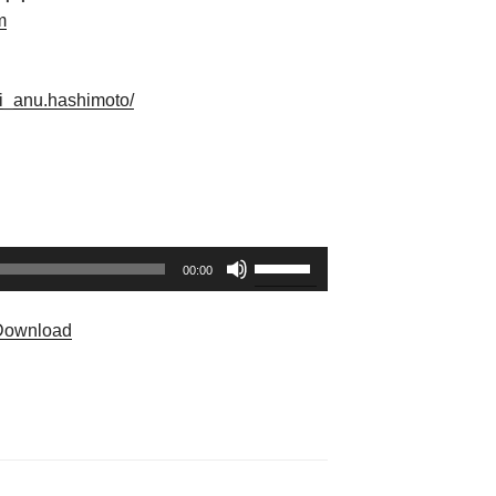
m
i_anu.hashimoto/
ボ
00:00
リ
ュ
Download
ー
ム
調
節
に
は