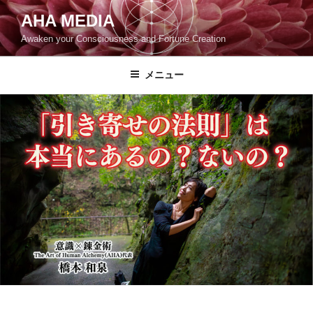
コ
AHA MEDIA
ン
Awaken your Consciousness and Fortune Creation
テ
ン
ツ
メニュー
へ
ス
キ
ッ
プ