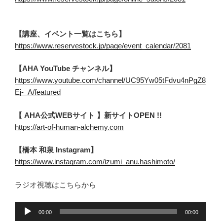
【講座、イベント一覧はこちら】
https://www.reservestock.jp/page/event_calendar/2081
【AHA YouTube チャンネル】
https://www.youtube.com/channel/UC95Yw05tFdvu4nPgZ8
Ej-_A/featured
【 AHA公式WEBサイト 】新サイトOPEN !!
https://art-of-human-alchemy.com
【橋本 和泉 Instagram】
https://www.instagram.com/izumi_anu.hashimoto/
ラジオ視聴はこちらから
音
00:00
00:00
声