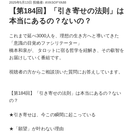
投
2025年5月13日
投稿者:
AYASOFYA88
稿
【第184回】「引き寄せの法則」は
日:
本当にあるの？ないの？
これまで延べ3000人を、理想の生き方へと導いてきた
「意識の目覚めファシリテーター」
橋本和泉が、 タロットに宿る哲学を紐解き、その叡智を
お届けしていく番組です。
視聴者の方からご相談頂いた質問にお答えしています。
【第184回】「引き寄せの法則」は本当にあるの？ない
の？
★引き寄せは、今この瞬間に起こっている
★「願望」が叶わない理由