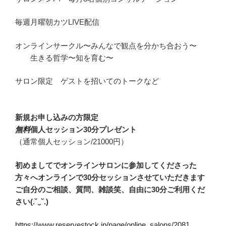
毎週月曜朝カツLIVE配信
オンラインサークル〜みんなで観点を分かち合おう〜
生きる哲学〜知を育む〜
サロン限定 ゲストを招いてのトークなど
新規お申し込みの方限定
無料
個人セッション30分プレゼント
（通常個人セッション/21000円）
初めましてでオンラインサロンに参加してくださった
方々へオンラインで30分セッションさせていただきます
ご自分のご相談、質問、雑談笑、自由に30分ご利用くだ
さい(.˘‿˘.)
https://www.reservestock.jp/page/online_salons/2081