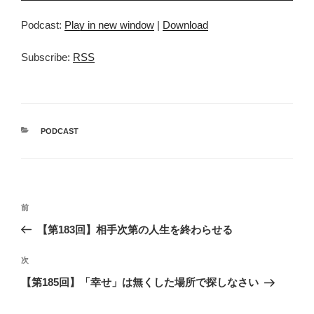
プ
Podcast:
Play in new window
|
Download
レ
ー
Subscribe:
RSS
ヤ
ー
カ
PODCAST
テ
ゴ
リ
ー
投
前
前
稿
の
【第183回】相手次第の人生を終わらせる
ナ
投
ビ
稿
次
次
ゲ
の
【第185回】「幸せ」は無くした場所で探しなさい
投
ー
稿