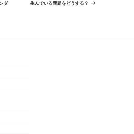
使
投
ンダ
生んでいる問題をどうする？
っ
稿
て
く
だ
さ
い。