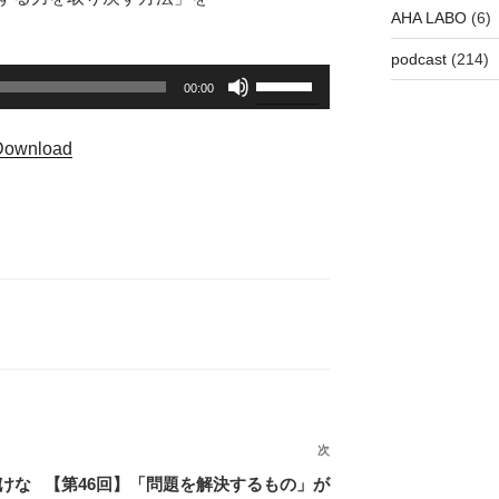
AHA LABO
(6)
podcast
(214)
ボ
00:00
リ
ュ
Download
ー
ム
調
節
に
は
上
下
矢
印
キ
ー
次
次
を
の
けな
【第46回】「問題を解決するもの」が