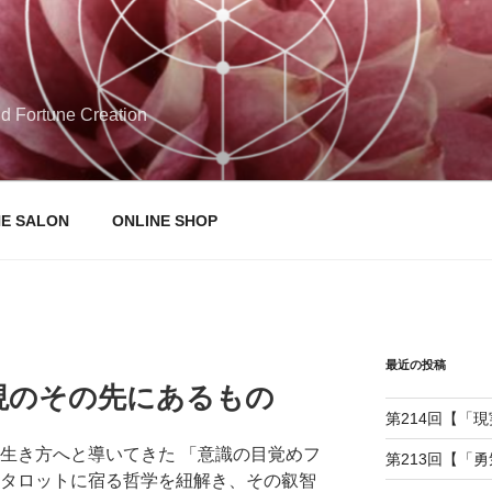
d Fortune Creation
NE SALON
ONLINE SHOP
最近の投稿
現のその先にあるもの
第214回【「
の生き方へと導いてきた 「意識の目覚めフ
第213回【「
 タロットに宿る哲学を紐解き、その叡智