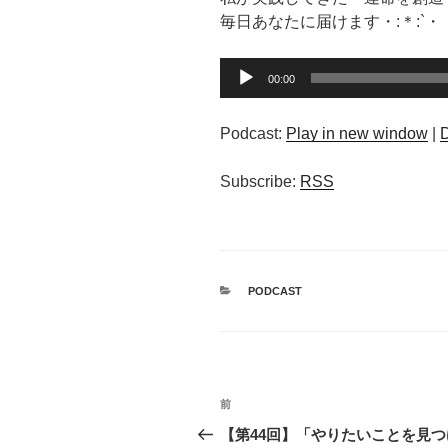
毎日あなたに届けます・:＊:`・
音
00:00
声
プ
Podcast:
Play in new window
|
レ
ー
Subscribe:
RSS
ヤ
ー
カ
PODCAST
テ
ゴ
リ
ー
投
前
前
稿
の
【第44回】「やりたいことを見つ