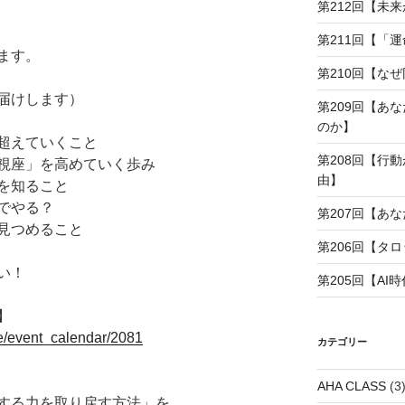
第212回【未
第211回【「
ます。
第210回【な
届けします）
第209回【あ
のか】
超えていくこと
第208回【行
視座」を高めていく歩み
由】
を知ること
でやる？
第207回【あ
見つめること
第206回【タ
い！
第205回【A
】
ge/event_calendar/2081
カテゴリー
AHA CLASS
(3
する力を取り戻す方法」を