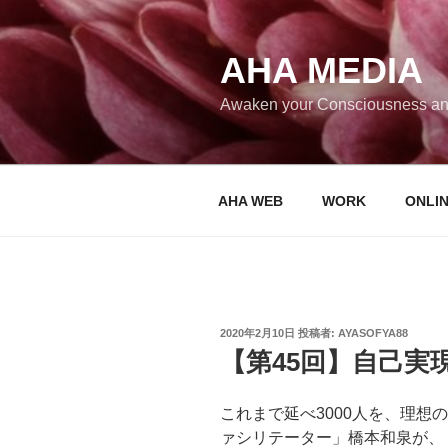
コ
ン
テ
AHA MEDIA
ン
Awaken your Consciousness an
ツ
へ
ス
キ
AHA WEB
WORK
ONLI
ッ
プ
投
2020年2月10日
投稿者:
AYASOFYA88
稿
【第45回】自己実
日:
これまで延べ3000人を、理想
ァシリテーター」橋本和泉が、