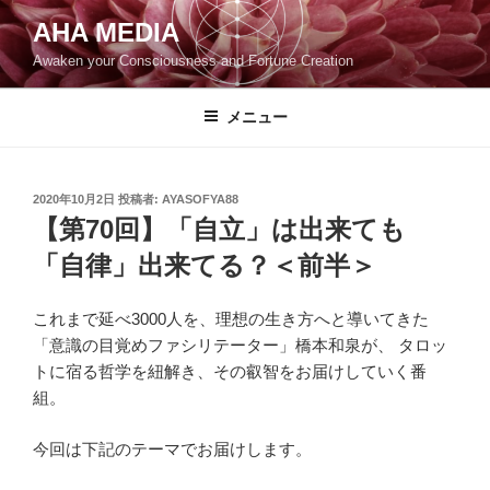
コ
AHA MEDIA
ン
Awaken your Consciousness and Fortune Creation
テ
ン
ツ
メニュー
へ
ス
キ
投
2020年10月2日
投稿者:
AYASOFYA88
稿
ッ
【第70回】「自立」は出来ても
日:
プ
「自律」出来てる？＜前半＞
これまで延べ3000人を、理想の生き方へと導いてきた
「意識の目覚めファシリテーター」橋本和泉が、 タロッ
トに宿る哲学を紐解き、その叡智をお届けしていく番
組。
今回は下記のテーマでお届けします。