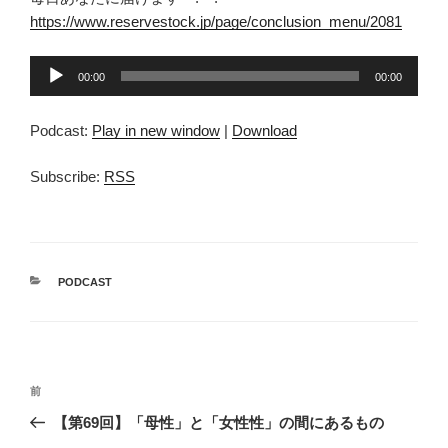
https://www.reservestock.jp/page/conclusion_menu/2081
音
00:00
00:00
声
プ
Podcast:
Play in new window
|
Download
レ
ー
Subscribe:
RSS
ヤ
ー
カ
PODCAST
テ
ゴ
リ
ー
投
前
前
稿
の
【第69回】「母性」と「女性性」の間にあるもの
ナ
投