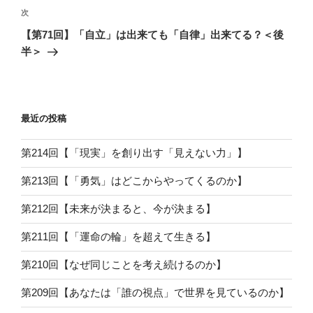
ビ
稿
次
次
ゲ
の
【第71回】「自立」は出来ても「自律」出来てる？＜後
投
ー
半＞
稿
シ
ョ
ン
最近の投稿
第214回【「現実」を創り出す「見えない力」】
第213回【「勇気」はどこからやってくるのか】
第212回【未来が決まると、今が決まる】
第211回【「運命の輪」を超えて生きる】
第210回【なぜ同じことを考え続けるのか】
第209回【あなたは「誰の視点」で世界を見ているのか】